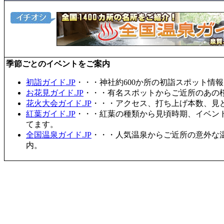
季節ごとのイベントをご案内
初詣ガイド.JP
・・・神社約600か所の初詣スポット情
お花見ガイド.JP
・・・有名スポットからご近所のあの桜
花火大会ガイド.JP
・・・アクセス、打ち上げ本数、見
紅葉ガイド.JP
・・・紅葉の種類から見頃時期、イベン
てます。
全国温泉ガイド.JP
・・・人気温泉からご近所の意外な
内。