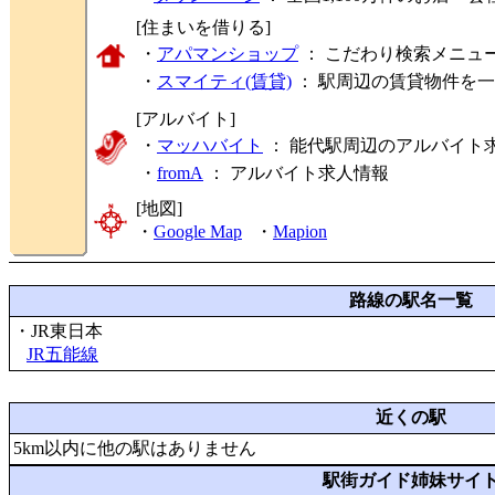
[住まいを借りる]
・
アパマンショップ
： こだわり検索メニュ
・
スマイティ(賃貸)
： 駅周辺の賃貸物件を
[アルバイト]
・
マッハバイト
： 能代駅周辺のアルバイト
・
fromA
：
アルバイト求人情報
[地図]
・
Google Map
・
Mapion
路線の駅名一覧
・JR東日本
JR五能線
近くの駅
5km以内に他の駅はありません
駅街ガイド姉妹サイ