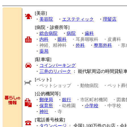
[美容]
・
美容院
・
エステティック
・
理髪店
[病院・診療所等]
・
総合病院
・
病院
・
歯科
・
内科
・
眼科
・耳鼻咽喉科
・皮膚科
・神経、精神科
・
外科
・
整形外科
・形
・
薬局
[駐車場]
・
コインパーキング
・
三井のリパーク
： 能代駅周辺の時間貸駐
[ペット]
・ペットショップ
・動物病院
・ペット葬
[公的機関等]
・
郵便局
・
銀行
・市区町村機関
・図書
・
保育所
・幼稚園
・
小学校
・中学校
・
神社
・寺
[電話番号検索]
・
タウンページ
： 全国1,100万件のお店