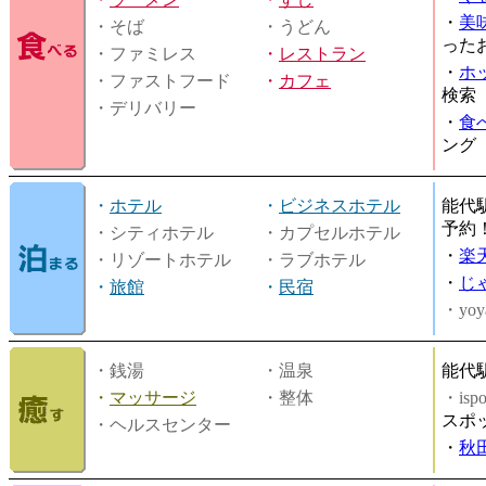
・
美
・そば
・うどん
った
・ファミレス
・
レストラン
・
ホ
・ファストフード
・
カフェ
検索
・デリバリー
・
食
ング
・
ホテル
・
ビジネスホテル
能代
予約
・シティホテル
・カプセルホテル
・
楽
・リゾートホテル
・ラブホテル
・
じ
・
旅館
・
民宿
・yoy
・銭湯
・温泉
能代
・
マッサージ
・整体
・is
スポ
・ヘルスセンター
・
秋