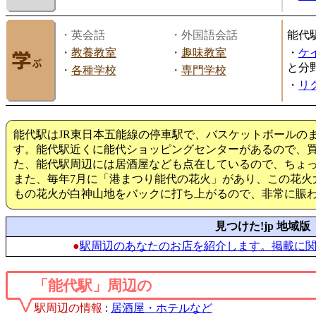
・英会話
・外国語会話
能代
・
教養教室
・
趣味教室
・
ケ
と分
・
各種学校
・
専門学校
・
リ
能代駅はJR東日本五能線の停車駅で、バスケットボールの
す。能代駅近くに能代ショッピングセンターがあるので、
た、能代駅周辺には居酒屋なども点在しているので、ちょ
また、毎年7月に「港まつり能代の花火」があり、この花火大会
もの花火が白神山地をバックに打ち上がるので、非常に賑
見つけた!jp 地域版
●
駅周辺のあなたのお店を紹介します。掲載に
「能代駅」周辺の
駅周辺の情報
:
居酒屋・ホテルなど