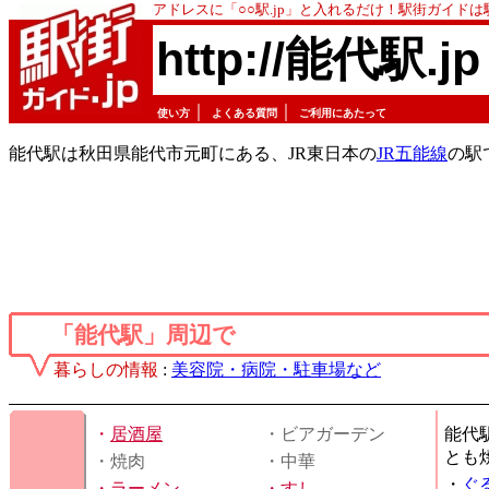
アドレスに「○○駅.jp」と入れるだけ！駅街ガイド
http://能代駅.jp
｜
｜
使い方
よくある質問
ご利用にあたって
能代駅は秋田県能代市元町にある、JR東日本の
JR五能線
の駅
「能代駅」周辺で
暮らしの情報
:
美容院・病院・駐車場など
・
居酒屋
・ビアガーデン
能代
とも
・焼肉
・中華
・
ぐ
・
ラーメン
・
すし