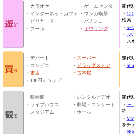
・カラオケ
・ゲームセンター
能代
・インターネットカフェ
・マンガ喫茶
・
GI
検索
・ビリヤード
・パチンコ
・
チ
・プール
・
ボウリング
・
e-
ース
・デパート
・
スーパー
能代
・コンビニ
・
ドラッグストア
・
Shu
・
書店
・
古本屋
・100円ショップ
・映画館
・レンタルビデオ
能代
・ライブハウス
・劇場・コンサート
・
e
約
・スタジアム
・ホール
・
Mov
をチ
・
映画